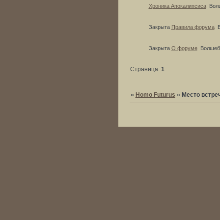
Хроника Апокалипсиса
Вол
Закрыта
Правила форума
Закрыта
О форуме
Волшеб
Страница:
1
»
Homo Futurus
»
Место встре