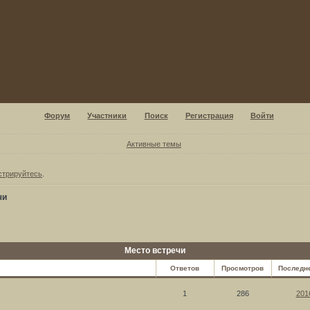
Форум
Участники
Поиск
Регистрация
Войти
Активные темы
стрируйтесь
.
чи
Место встречи
Ответов
Просмотров
Последн
1
286
201