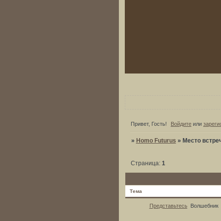
Привет, Гость!
Войдите
или
зареги
»
Homo Futurus
»
Место встре
Страница:
1
Тема
Представьтесь
Волшебник