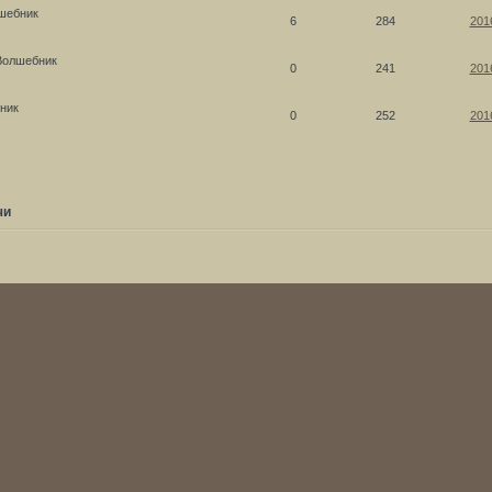
шебник
6
284
201
Волшебник
0
241
201
ник
0
252
201
чи