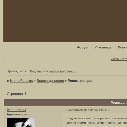
Форум
Участники
Поис
Активные 
Привет, Гость!
Войдите
или
зарегистрируйтесь
.
»
Homo Futurus
»
Вокруг да около
»
Реинкарнации
Страница:
1
Реинкарн
Волшебник
Поделиться
2016-06-02 16:34:10
Администратор
Будучи не в силах игнорировать многочи
долгое время никак не мог понять, для ч