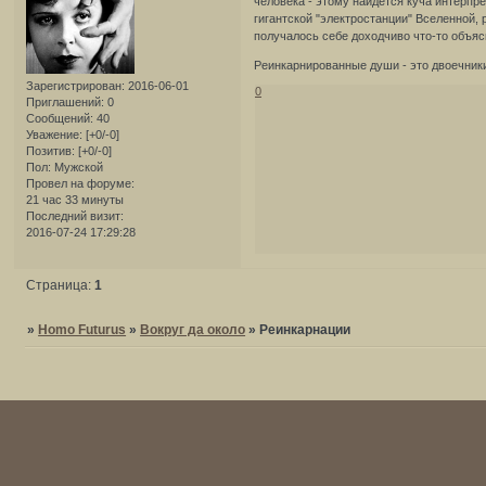
человека - этому найдется куча интерпр
гигантской "электростанции" Вселенной,
получалось себе доходчиво что-то объясн
Реинкарнированные души - это двоечники
Зарегистрирован
: 2016-06-01
0
Приглашений:
0
Сообщений:
40
Уважение:
[+0/-0]
Позитив:
[+0/-0]
Пол:
Мужской
Провел на форуме:
21 час 33 минуты
Последний визит:
2016-07-24 17:29:28
Страница:
1
»
Homo Futurus
»
Вокруг да около
»
Реинкарнации